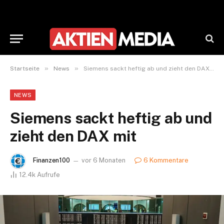
»
»
Startseite
News
Siemens sackt heftig ab und zieht den DAX mit
NEWS
Siemens sackt heftig ab und
zieht den DAX mit
Finanzen100
vor 6 Monaten
6 Kommentare
12.4k
Aufrufe