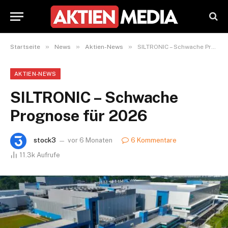
»
»
»
Startseite
News
Aktien-News
SILTRONIC – Schwache Prognose für 2026
AKTIEN-NEWS
SILTRONIC – Schwache
Prognose für 2026
stock3
vor 6 Monaten
6 Kommentare
11.3k
Aufrufe