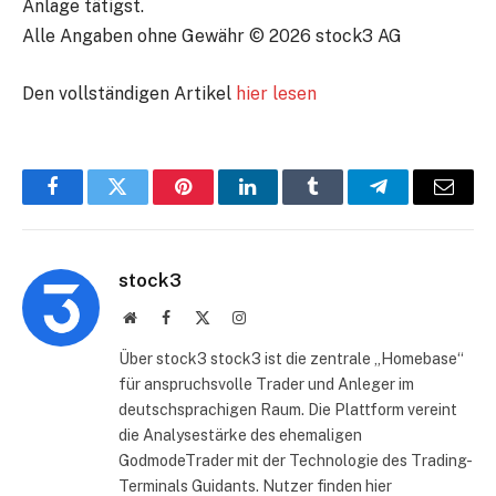
Anlage tätigst.
Alle Angaben ohne Gewähr © 2026 stock3 AG
Den vollständigen Artikel
hier lesen
Facebook
Twitter
Pinterest
LinkedIn
Tumblr
Telegram
E-
Mail
stock3
Website
Facebook
X
Instagram
(Twitter)
Über stock3 stock3 ist die zentrale „Homebase“
für anspruchsvolle Trader und Anleger im
deutschsprachigen Raum. Die Plattform vereint
die Analysestärke des ehemaligen
GodmodeTrader mit der Technologie des Trading-
Terminals Guidants. Nutzer finden hier