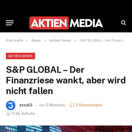
»
»
»
Startseite
News
Aktien-News
S&P GLOBAL – Der Finanzriese wankt, aber wird nicht fallen
AKTIEN-NEWS
S&P GLOBAL – Der
Finanzriese wankt, aber wird
nicht fallen
stock3
vor 2 Monaten
6 Kommentare
11.6k
Aufrufe