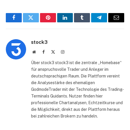
Facebook
Twitter
Pinterest
LinkedIn
Tumblr
Telegram
E-
Mail
stock3
Website
Facebook
X
Instagram
(Twitter)
Über stock3 stock3 ist die zentrale „Homebase“
für anspruchsvolle Trader und Anleger im
deutschsprachigen Raum. Die Plattform vereint
die Analysestärke des ehemaligen
GodmodeTrader mit der Technologie des Trading-
Terminals Guidants. Nutzer finden hier
professionelle Chartanalysen, Echtzeitkurse und
die Möglichkeit, direkt aus der Plattform heraus
bei zahlreichen Brokern zu handeln.