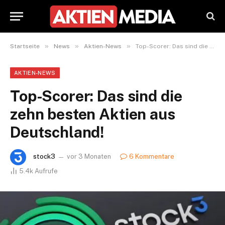
»
»
»
Startseite
News
Aktien-News
Top-Scorer: Das sind die zehn besten Aktien aus Deutschland!
AKTIEN-NEWS
Top-Scorer: Das sind die
zehn besten Aktien aus
Deutschland!
stock3
vor 3 Monaten
6 Kommentare
5.4k
Aufrufe