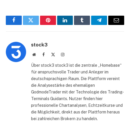
Facebook
Twitter
Pinterest
LinkedIn
Tumblr
Telegram
E-
Mail
stock3
Website
Facebook
X
Instagram
(Twitter)
Über stock3 stock3 ist die zentrale „Homebase“
für anspruchsvolle Trader und Anleger im
deutschsprachigen Raum. Die Plattform vereint
die Analysestärke des ehemaligen
GodmodeTrader mit der Technologie des Trading-
Terminals Guidants. Nutzer finden hier
professionelle Chartanalysen, Echtzeitkurse und
die Möglichkeit, direkt aus der Plattform heraus
bei zahlreichen Brokern zu handeln.