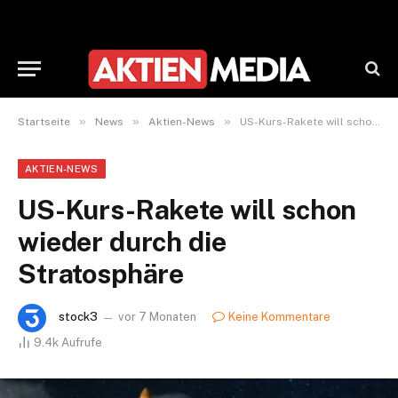
»
»
»
Startseite
News
Aktien-News
US-Kurs-Rakete will schon wieder durch die Stratosphäre
AKTIEN-NEWS
US-Kurs-Rakete will schon
wieder durch die
Stratosphäre
stock3
vor 7 Monaten
Keine Kommentare
9.4k
Aufrufe