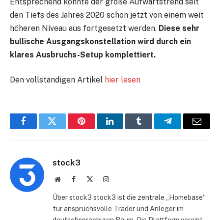
Entsprechend könnte der große Aufwärtstrend seit
den Tiefs des Jahres 2020 schon jetzt von einem weit
höheren Niveau aus fortgesetzt werden.
Diese sehr
bullische Ausgangskonstellation wird durch ein
klares Ausbruchs-Setup komplettiert.
Den vollständigen Artikel
hier lesen
Facebook
Twitter
Pinterest
LinkedIn
Tumblr
Telegram
E-
Mail
stock3
Website
Facebook
X
Instagram
(Twitter)
Über stock3 stock3 ist die zentrale „Homebase“
für anspruchsvolle Trader und Anleger im