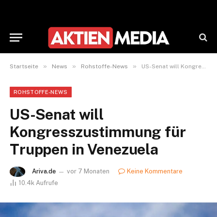
»
»
»
Startseite
News
Rohstoffe-News
US-Senat will Kongresszustimmung für Truppen in Venezuela
ROHSTOFFE-NEWS
US-Senat will
Kongresszustimmung für
Truppen in Venezuela
Ariva.de
vor 7 Monaten
Keine Kommentare
10.4k
Aufrufe