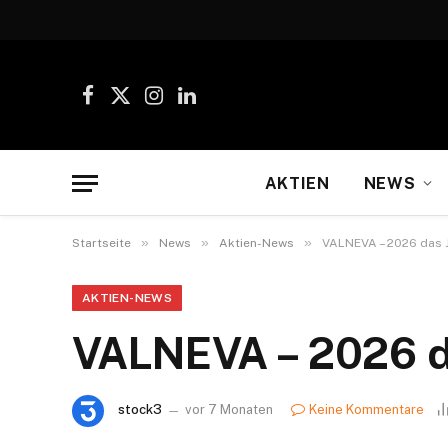
Facebook
X
Instagram
LinkedIn
(Twitter)
AKTIEN
NEWS
»
»
»
Startseite
News
Aktien-News
VALNEVA – 2026 das 
AKTIEN-NEWS
VALNEVA – 2026 d
stock3
vor 7 Monaten
Keine Kommentare