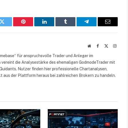
k
Twitter
Pinterest
LinkedIn
Tumblr
Telegram
E-
Mail
Website
Facebook
X
Instag
(Twitter)
omebase“ für anspruchsvolle Trader und Anleger im
 vereint die Analysestärke des ehemaligen GodmodeTrader mit
Guidants. Nutzer finden hier professionelle Chartanalysen,
kt aus der Plattform heraus bei zahlreichen Brokern zu handeln.