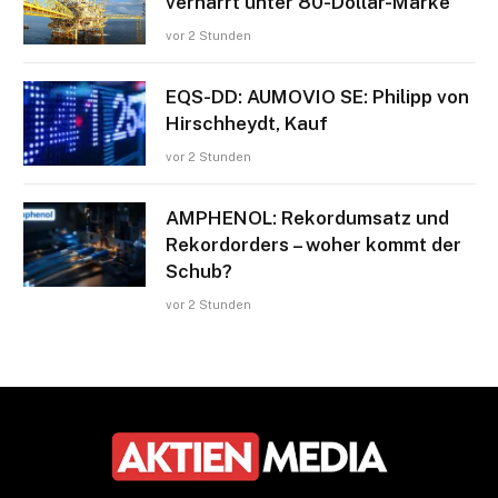
verharrt unter 80-Dollar-Marke
vor 2 Stunden
EQS-DD: AUMOVIO SE: Philipp von
Hirschheydt, Kauf
vor 2 Stunden
AMPHENOL: Rekordumsatz und
Rekordorders – woher kommt der
Schub?
vor 2 Stunden