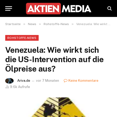
»
»
»
Startseite
News
Rohstoffe-News
Venezuela: Wie wirkt sich die US-Intervention auf die Ölpreise aus?
ROHSTOFFE-NEWS
Venezuela: Wie wirkt sich
die US-Intervention auf die
Ölpreise aus?
Ariva.de
vor 7 Monaten
Keine Kommentare
9.6k
Aufrufe