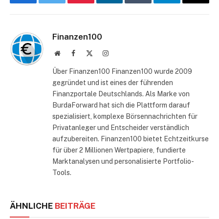
Facebook
Twitter
Pinterest
LinkedIn
Tumblr
Telegram
E-
Mail
Finanzen100
Website
Facebook
X
Instagram
(Twitter)
Über Finanzen100 Finanzen100 wurde 2009
gegründet und ist eines der führenden
Finanzportale Deutschlands. Als Marke von
BurdaForward hat sich die Plattform darauf
spezialisiert, komplexe Börsennachrichten für
Privatanleger und Entscheider verständlich
aufzubereiten. Finanzen100 bietet Echtzeitkurse
für über 2 Millionen Wertpapiere, fundierte
Marktanalysen und personalisierte Portfolio-
Tools.
ÄHNLICHE
BEITRÄGE