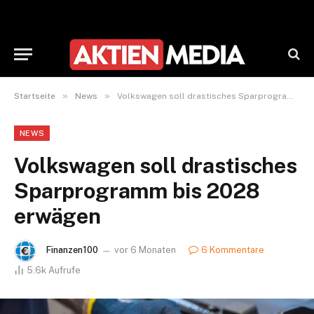
»
»
Startseite
News
Volkswagen soll drastisches Sparprogramm bis 2028 erwägen
NEWS
Volkswagen soll drastisches
Sparprogramm bis 2028
erwägen
Finanzen100
vor 6 Monaten
6 Kommentare
5.6k
Aufrufe