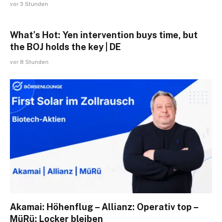
vor 3 Stunden
What’s Hot: Yen intervention buys time, but
the BOJ holds the key | DE
vor 8 Stunden
Akamai: Höhenflug – Allianz: Operativ top –
MüRü: Locker bleiben