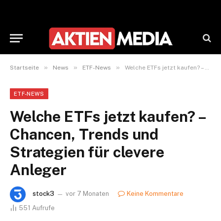
»
»
»
Startseite
News
ETF-News
Welche ETFs jetzt kaufen? – Chancen, Trends und Strategien für clevere Anleger
ETF-NEWS
Welche ETFs jetzt kaufen? –
Chancen, Trends und
Strategien für clevere
Anleger
stock3
vor 7 Monaten
Keine Kommentare
551
Aufrufe