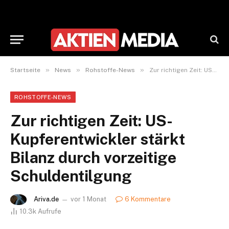
»
»
»
Startseite
News
Rohstoffe-News
Zur richtigen Zeit: US-Kupferentwickler stärkt Bilanz durch vorzeitige Schuldentilgung
ROHSTOFFE-NEWS
Zur richtigen Zeit: US-
Kupferentwickler stärkt
Bilanz durch vorzeitige
Schuldentilgung
Ariva.de
vor 1 Monat
6 Kommentare
10.3k
Aufrufe