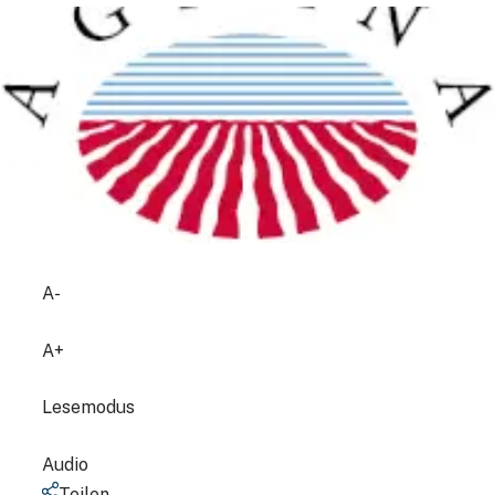
A-
A+
Lesemodus
Audio
Teilen