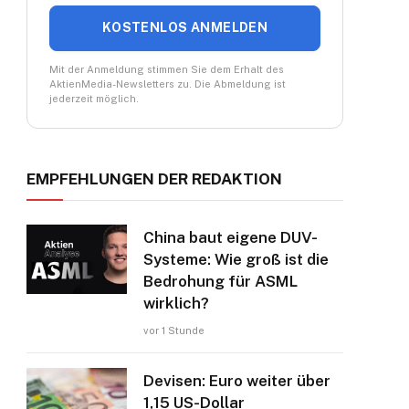
KOSTENLOS ANMELDEN
Mit der Anmeldung stimmen Sie dem Erhalt des
AktienMedia-Newsletters zu. Die Abmeldung ist
jederzeit möglich.
EMPFEHLUNGEN DER REDAKTION
China baut eigene DUV-
Systeme: Wie groß ist die
Bedrohung für ASML
wirklich?
vor 1 Stunde
Devisen: Euro weiter über
1,15 US-Dollar