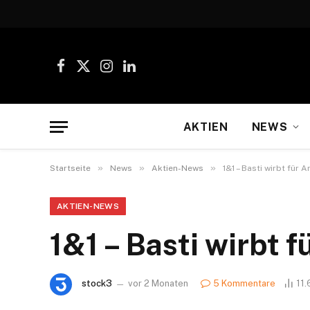
Facebook
X
Instagram
LinkedIn
(Twitter)
AKTIEN
NEWS
»
»
»
Startseite
News
Aktien-News
1&1 – Basti wirbt für 
AKTIEN-NEWS
1&1 – Basti wirbt 
stock3
vor 2 Monaten
5 Kommentare
11