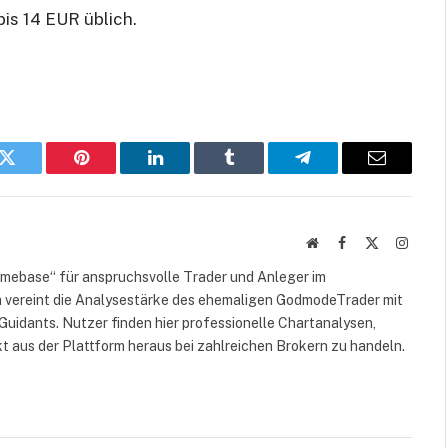
is 14 EUR üblich.
k
Twitter
Pinterest
LinkedIn
Tumblr
Telegram
E-
Mail
Website
Facebook
X
Instag
(Twitter)
omebase“ für anspruchsvolle Trader und Anleger im
 vereint die Analysestärke des ehemaligen GodmodeTrader mit
Guidants. Nutzer finden hier professionelle Chartanalysen,
kt aus der Plattform heraus bei zahlreichen Brokern zu handeln.