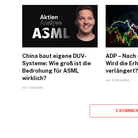
China baut eigene DUV-
ADP – Nach 
Systeme: Wie groß ist die
Wird die Er
Bedrohung für ASML
verlängert
wirklich?
vor 3 Stunden
vor 1 Stunde
5 KOMMEN