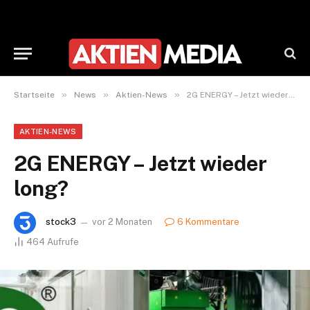
»
»
»
Startseite
News
Aktien-News
2G ENERGY – Jetzt wieder long?
AKTIEN-NEWS
2G ENERGY – Jetzt wieder
long?
stock3
vor 2 Monaten
6 Kommentare
464
Aufrufe