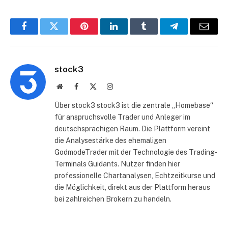
Facebook
Twitter
Pinterest
LinkedIn
Tumblr
Telegram
E-
Mail
stock3
Website
Facebook
X
Instagram
(Twitter)
Über stock3 stock3 ist die zentrale „Homebase“
für anspruchsvolle Trader und Anleger im
deutschsprachigen Raum. Die Plattform vereint
die Analysestärke des ehemaligen
GodmodeTrader mit der Technologie des Trading-
Terminals Guidants. Nutzer finden hier
professionelle Chartanalysen, Echtzeitkurse und
die Möglichkeit, direkt aus der Plattform heraus
bei zahlreichen Brokern zu handeln.