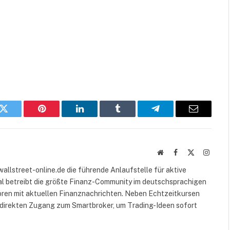
k
Twitter
Pinterest
LinkedIn
Tumblr
Telegram
E-
Mail
Website
Facebook
X
Instag
(Twitter)
wallstreet-online.de die führende Anlaufstelle für aktive
al betreibt die größte Finanz-Community im deutschsprachigen
ren mit aktuellen Finanznachrichten. Neben Echtzeitkursen
 direkten Zugang zum Smartbroker, um Trading-Ideen sofort