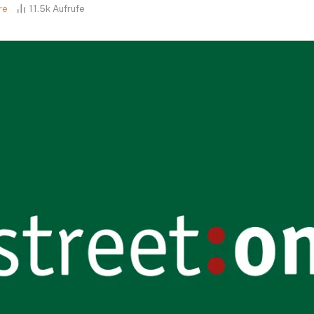
re
11.5k
Aufrufe