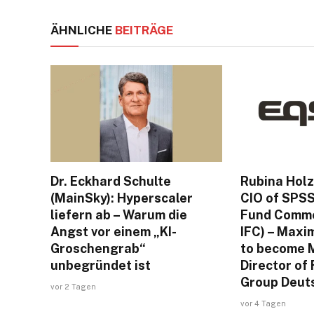
ÄHNLICHE
BEITRÄGE
Dr. Eckhard Schulte
Rubina Hol
(MainSky): Hyperscaler
CIO of SPS
liefern ab – Warum die
Fund Comme
Angst vor einem „KI-
IFC) – Maxi
Groschengrab“
to become 
unbegründet ist
Director o
Group Deut
vor 2 Tagen
vor 4 Tagen