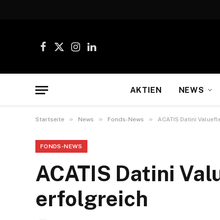
Facebook
X
Instagram
LinkedIn
(Twitter)
AKTIEN
NEWS
»
»
»
Startseite
News
Fonds-News
ACATIS Datini Valuefl
FONDS-NEWS
ACATIS Datini Valu
erfolgreich