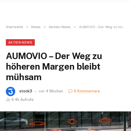
»
»
»
Startseite
News
Aktien-News
AUMOVIO – Der Weg zu höheren Margen bleibt mühsam
AKTIEN-NEWS
AUMOVIO – Der Weg zu
höheren Margen bleibt
mühsam
stock3
vor 4 Wochen
6 Kommentare
4.4k
Aufrufe