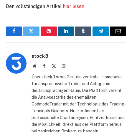
Den vollständigen Artikel
hier lesen
Facebook
Twitter
Pinterest
LinkedIn
Tumblr
Telegram
E-
Mail
stock3
Website
Facebook
X
Instagram
(Twitter)
Über stock3 stock3 ist die zentrale „Homebase“
für anspruchsvolle Trader und Anleger im
deutschsprachigen Raum. Die Plattform vereint
die Analysestärke des ehemaligen
GodmodeTrader mit der Technologie des Trading-
Terminals Guidants. Nutzer finden hier
professionelle Chartanalysen, Echtzeitkurse und
die Möglichkeit, direkt aus der Plattform heraus
bei zahlreichen Brokern zu handeln.