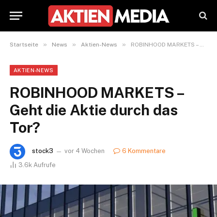
»
»
»
Startseite
News
Aktien-News
ROBINHOOD MARKETS – Geht die Aktie durch das Tor?
AKTIEN-NEWS
ROBINHOOD MARKETS –
Geht die Aktie durch das
Tor?
stock3
vor 4 Wochen
6 Kommentare
3.6k
Aufrufe