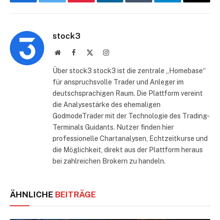
Facebook
Twitter
Pinterest
LinkedIn
Tumblr
Telegram
E-
Mail
stock3
Website
Facebook
X
Instagram
(Twitter)
Über stock3 stock3 ist die zentrale „Homebase“
für anspruchsvolle Trader und Anleger im
deutschsprachigen Raum. Die Plattform vereint
die Analysestärke des ehemaligen
GodmodeTrader mit der Technologie des Trading-
Terminals Guidants. Nutzer finden hier
professionelle Chartanalysen, Echtzeitkurse und
die Möglichkeit, direkt aus der Plattform heraus
bei zahlreichen Brokern zu handeln.
ÄHNLICHE
BEITRÄGE