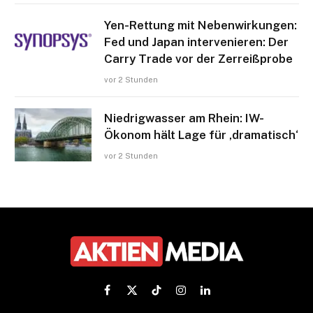
Yen-Rettung mit Nebenwirkungen:
Fed und Japan intervenieren: Der
Carry Trade vor der Zerreißprobe
vor 2 Stunden
Niedrigwasser am Rhein: IW-
Ökonom hält Lage für ‚dramatisch‘
vor 2 Stunden
Facebook
X
TikTok
Instagram
LinkedIn
(Twitter)