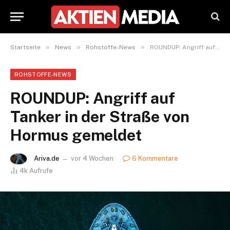
»
»
»
Startseite
News
Rohstoffe-News
ROUNDUP: Angriff auf Tanker in der Straße von Hormus gemeldet
ROHSTOFFE-NEWS
ROUNDUP: Angriff auf
Tanker in der Straße von
Hormus gemeldet
Ariva.de
vor 4 Wochen
6 Kommentare
4k
Aufrufe