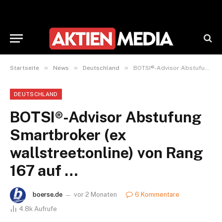
»
»
»
Startseite
News
Deutschland
BOTSI®-Advisor Abstufung Smartbroker (ex wallstreet:online) von Rang 167 auf …
DEUTSCHLAND
BOTSI®-Advisor Abstufung
Smartbroker (ex
wallstreet:online) von Rang
167 auf …
boerse.de
vor 2 Monaten
6 Kommentare
4.8k
Aufrufe