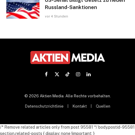
US-Senat billigt Gesetz zu neuen
Russland-Sanktionen
vor 4 Stunden
Facebook
X
TikTok
Instagram
LinkedIn
(Twitter)
© 2026 Aktien Media. Alle Rechte vorbehalten.
Datenschutzrichtlinie
Kontakt
Quellen
/* Remove related articles only from post 95581 */ body.postid-95581
section.related-posts { display: none !important; }