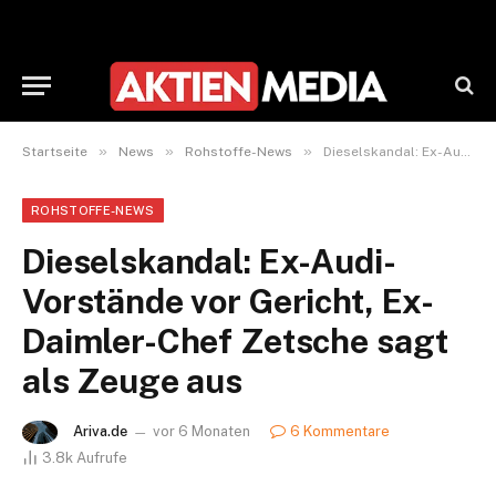
»
»
»
Startseite
News
Rohstoffe-News
Dieselskandal: Ex-Audi-Vorstände vor Gericht, Ex-Daimler-Chef Zetsche sagt als Zeuge aus
ROHSTOFFE-NEWS
Dieselskandal: Ex-Audi-
Vorstände vor Gericht, Ex-
Daimler-Chef Zetsche sagt
als Zeuge aus
Ariva.de
vor 6 Monaten
6 Kommentare
3.8k
Aufrufe