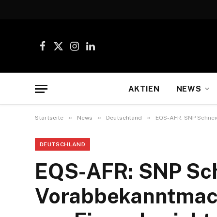
Facebook
X
Instagram
LinkedIn
(Twitter)
AKTIEN
NEWS
»
»
»
Startseite
News
Deutschland
EQS-AFR: SNP Schneid
DEUTSCHLAND
EQS-AFR: SNP Sch
Vorabbekanntmach