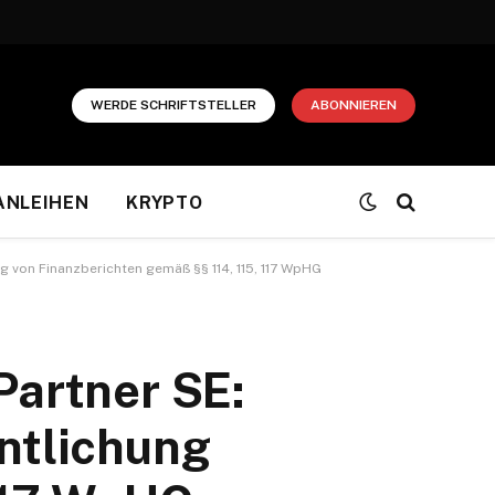
WERDE SCHRIFTSTELLER
ABONNIEREN
ANLEIHEN
KRYPTO
 von Finanzberichten gemäß §§ 114, 115, 117 WpHG
artner SE:
ntlichung