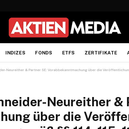
INDIZES
FONDS
ETFS
ZERTIFIKATE
er-Neureither & Partner SE: Vorabbekanntmachung über die Veröffentlichung
neider-Neureither & P
ung über die Veröffe