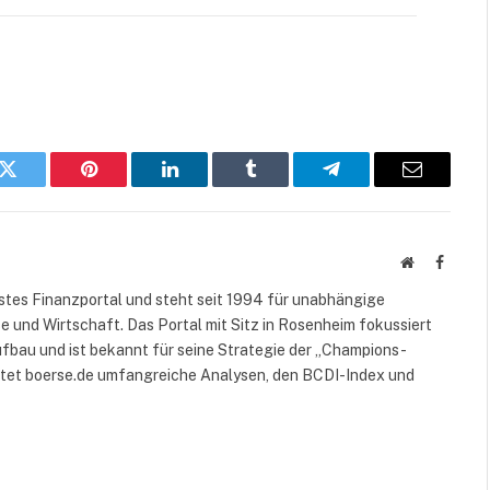
k
Twitter
Pinterest
LinkedIn
Tumblr
Telegram
E-
Mail
Website
Facebo
rstes Finanzportal und steht seit 1994 für unabhängige
 und Wirtschaft. Das Portal mit Sitz in Rosenheim fokussiert
fbau und ist bekannt für seine Strategie der „Champions-
etet boerse.de umfangreiche Analysen, den BCDI-Index und