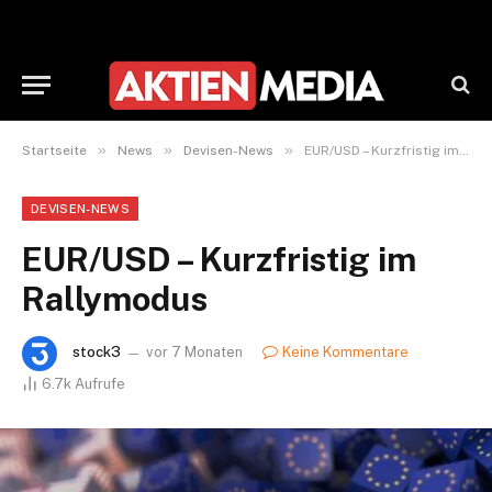
»
»
»
Startseite
News
Devisen-News
EUR/USD – Kurzfristig im Rallymodus
DEVISEN-NEWS
EUR/USD – Kurzfristig im
Rallymodus
stock3
vor 7 Monaten
Keine Kommentare
6.7k
Aufrufe