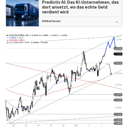
Predictiv AI: Das KI-Unternehmen, das
dort ansetzt, wo das echte Geld
verdient wird
→
Artikel lesen