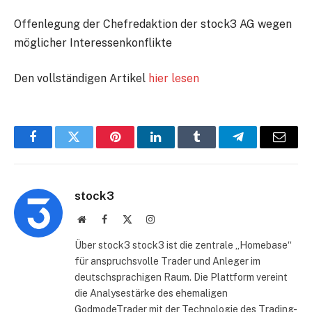
Offenlegung der Chefredaktion der stock3 AG wegen
möglicher Interessenkonflikte
Den vollständigen Artikel
hier lesen
Facebook
Twitter
Pinterest
LinkedIn
Tumblr
Telegram
E-
Mail
stock3
Website
Facebook
X
Instagram
(Twitter)
Über stock3 stock3 ist die zentrale „Homebase“
für anspruchsvolle Trader und Anleger im
deutschsprachigen Raum. Die Plattform vereint
die Analysestärke des ehemaligen
GodmodeTrader mit der Technologie des Trading-