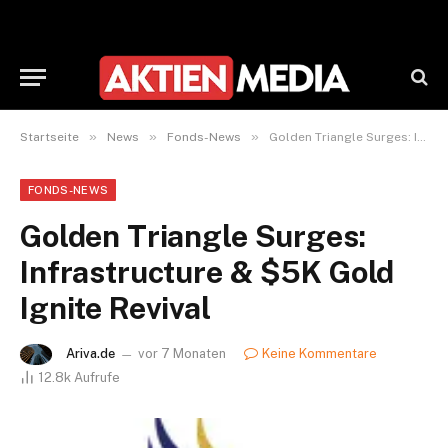
»
»
»
Startseite
News
Fonds-News
Golden Triangle Surges: Infrastructure & $5K Gold Ignite Revival
FONDS-NEWS
Golden Triangle Surges:
Infrastructure & $5K Gold
Ignite Revival
Ariva.de
vor 7 Monaten
Keine Kommentare
12.8k
Aufrufe