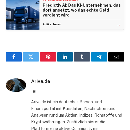
AKTIENMEDIA EMPFIEHLT
Predictiv AI: Das KI-Unternehmen, das
dort ansetzt, wo das echte Geld
verdient wird
→
Artikel lesen
Facebook
Twitter
Pinterest
LinkedIn
Tumblr
Telegram
E-
Mail
Ariva.de
Website
Ariva.de ist ein deutsches Börsen- und
Finanzportal mit Kursdaten, Nachrichten und
Analysen rund um Aktien, Indizes, Rohstoffe und
Kryptowährungen. Zusätzlich bietet die
Plattform eine aktive Community mit