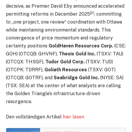
decisive, as Premier David Eby announced accelerated
[2]
permitting reforms in December 2025
, committing
to „one project, one review“ coordination with Ottawa
while maintaining environmental standards. This
convergence of price momentum and regulatory
certainty positions
GoldHaven Resources Corp.
(CSE:
GOH) (OTCQB: GHVNF),
Thesis Gold Inc.
(TSXV: TAU)
(OTCQX: THSGF),
Tudor Gold Corp.
(TSXV: TUD)
(OTCPK: TDRRF),
Goliath Resources
(TSXV: GOT)
(OTCQB: GOTRF), and
Seabridge Gold Inc.
(NYSE: SA)
(TSX: SEA) at the center of what analysts are calling
the Golden Triangle’s infrastructure-driven
resurgence.
Den vollständigen Artikel
hier lesen