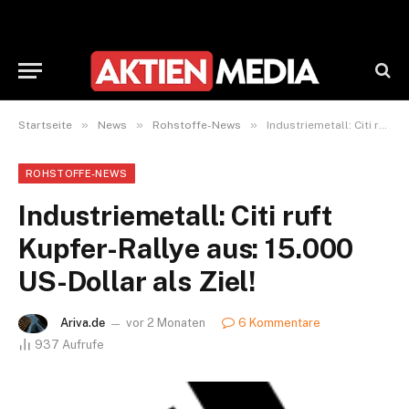
»
»
»
Startseite
News
Rohstoffe-News
Industriemetall: Citi ruft Kupfer-Rallye aus: 15.000 US-Dollar als Ziel!
ROHSTOFFE-NEWS
Industriemetall: Citi ruft
Kupfer-Rallye aus: 15.000
US-Dollar als Ziel!
Ariva.de
vor 2 Monaten
6 Kommentare
937
Aufrufe