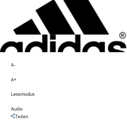
A-
A+
Lesemodus
Audio
Teilen