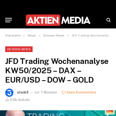
»
»
»
Startseite
News
Devisen-News
JFD Trading Wochenanalyse KW50/2025 – DAX – EUR/USD – DOW – GOLD
DEVISEN-NEWS
JFD Trading Wochenanalyse
KW50/2025 – DAX –
EUR/USD – DOW – GOLD
stock3
vor 7 Monaten
Keine Kommentare
9.8k
Aufrufe