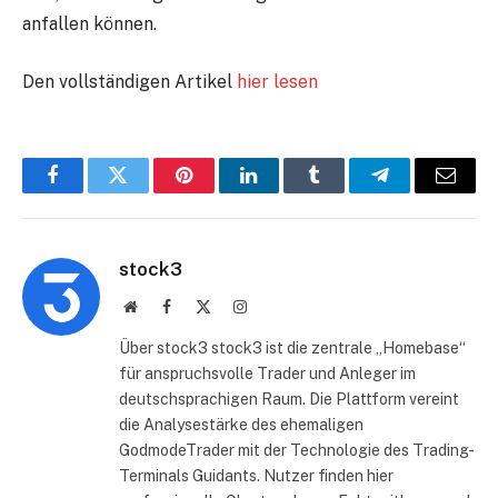
anfallen können.
Den vollständigen Artikel
hier lesen
Facebook
Twitter
Pinterest
LinkedIn
Tumblr
Telegram
E-
Mail
stock3
Website
Facebook
X
Instagram
(Twitter)
Über stock3 stock3 ist die zentrale „Homebase“
für anspruchsvolle Trader und Anleger im
deutschsprachigen Raum. Die Plattform vereint
die Analysestärke des ehemaligen
GodmodeTrader mit der Technologie des Trading-
Terminals Guidants. Nutzer finden hier