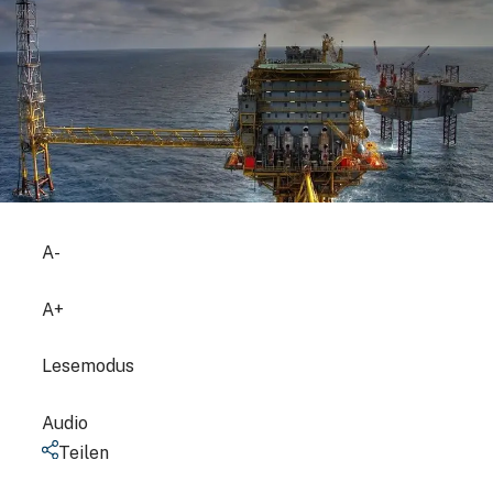
A-
A+
Lesemodus
Audio
Teilen