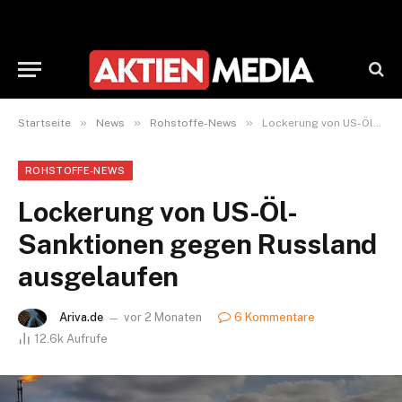
»
»
»
Startseite
News
Rohstoffe-News
Lockerung von US-Öl-Sanktionen gegen Russland ausgelaufen
ROHSTOFFE-NEWS
Lockerung von US-Öl-
Sanktionen gegen Russland
ausgelaufen
Ariva.de
vor 2 Monaten
6 Kommentare
12.6k
Aufrufe