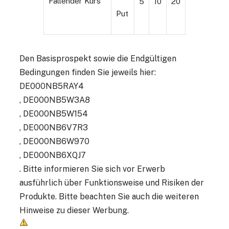
Fallender Kurs
5
10
20
Put
Den Basisprospekt sowie die Endgültigen
Bedingungen finden Sie jeweils hier:
DE000NB5RAY4
,
DE000NB5W3A8
,
DE000NB5W154
,
DE000NB6V7R3
,
DE000NB6W970
,
DE000NB6XQJ7
. Bitte informieren Sie sich vor Erwerb
ausführlich über Funktionsweise und Risiken der
Produkte. Bitte beachten Sie auch die weiteren
Hinweise zu dieser Werbung.