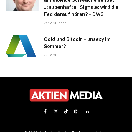
„taubenhafte“ Signale; wird die
Fed darauf hören? – DWS
vor 2 Stunden
Gold und Bitcoin – unsexy im
Sommer?
vor 2 Stunden
Facebook
X
TikTok
Instagram
LinkedIn
(Twitter)