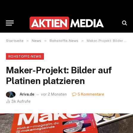
»
»
»
Startseite
News
Rohstoffe-News
Maker-Projekt: Bilder auf Platinen platzieren
ROHSTOFFE-NEWS
Maker-Projekt: Bilder auf
Platinen platzieren
Ariva.de
vor 2 Monaten
5 Kommentare
3k
Aufrufe