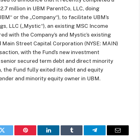
12.7 million in UBM ParentCo, LLC, doing
UBM“ or the „Company“), to facilitate UBM’s
gs, LLC („Mystic“), an existing MSC Income
ed with the Company’s and Mystic’s existing
ain Street Capital Corporation (NYSE: MAIN)
ansaction, with the Fund’s new investment
n, senior secured term debt and direct minority
n, the Fund fully exited its debt and equity
lender and minority equity owner in UBM.
k
Twitter
Pinterest
LinkedIn
Tumblr
Telegram
E-