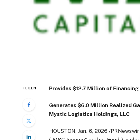
Provides $12.7 Million of Financin
TEILEN
Generates $6.0 Million Realized Ga
Mystic Logistics Holdings, LLC
HOUSTON
,
Jan. 6, 2026
/PRNewswire
(„MSC Income“ or the „Fund“) is ple