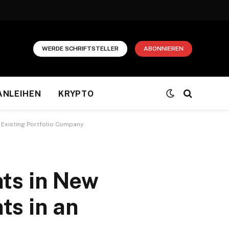
WERDE SCHRIFTSTELLER
ABONNIEREN
ANLEIHEN
KRYPTO
 Existing Portfolio Company
ts in New
ts in an