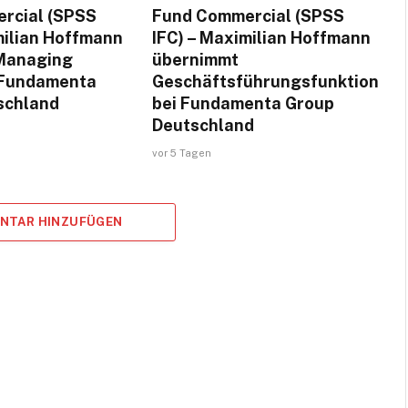
rcial (SPSS
Fund Commercial (SPSS
milian Hoffmann
IFC) – Maximilian Hoffmann
Managing
übernimmt
f Fundamenta
Geschäftsführungsfunktion
schland
bei Fundamenta Group
Deutschland
vor 5 Tagen
ENTAR HINZUFÜGEN