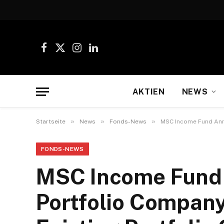
Facebook
X
Instagram
LinkedIn
(Twitter)
AKTIEN
NEWS
»
»
»
Startseite
News
Fonds-News
MSC Income Fund Anno
FONDS-NEWS
MSC Income Fund 
Portfolio Company 