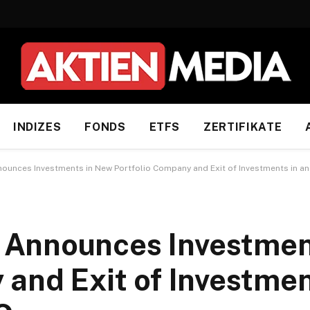
INDIZES
FONDS
ETFS
ZERTIFIKATE
unces Investments in New Portfolio Company and Exit of Investments in an
Announces Investmen
and Exit of Investmen