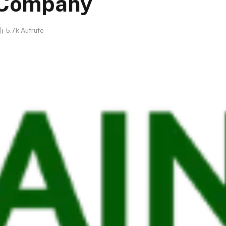
o Company
5.7k
Aufrufe