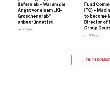
liefern ab – Warum die
Fund Comme
Angst vor einem „KI-
IFC) – Maxi
Groschengrab“
to become 
unbegründet ist
Director o
Group Deut
vor 3 Tagen
vor 5 Tagen
EINEN KOMM