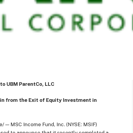
g to UBM ParentCo, LLC
in from the Exit of Equity Investment in
/ — MSC Income Fund, Inc. (NYSE: MSIF)
ased to announce that it recently completed a