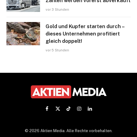
Zahlen werden vorerst abverkauft
vor 3 Stunden
Gold und Kupfer starten durch –
dieses Unternehmen profitiert
gleich doppelt!
vor 5 Stunden
Facebook
X
TikTok
Instagram
LinkedIn
(Twitter)
© 2026 Aktien Media. Alle Rechte vorbehalten.