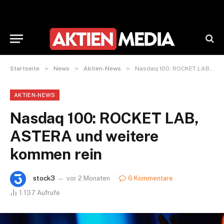
»
»
»
Startseite
News
Aktien-News
Nasdaq 100: ROCKET LAB, ASTERA und weitere kommen rein
AKTIEN-NEWS
Nasdaq 100: ROCKET LAB,
ASTERA und weitere
kommen rein
stock3
vor 2 Monaten
6 Kommentare
1.137
Aufrufe