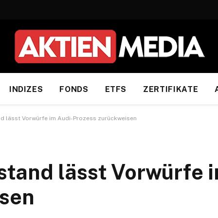
INDIZES
FONDS
ETFS
ZERTIFIKATE
d lässt Vorwürfe im Audi-Prozess zurückweisen
tand lässt Vorwürfe i
isen