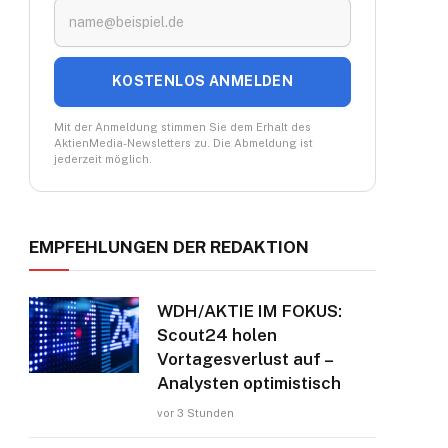
ok
KOSTENLOS ANMELDEN
Mit der Anmeldung stimmen Sie dem Erhalt des
AktienMedia-Newsletters zu. Die Abmeldung ist
jederzeit möglich.
EMPFEHLUNGEN DER REDAKTION
WDH/AKTIE IM FOKUS:
Scout24 holen
Vortagesverlust auf –
Analysten optimistisch
vor 3 Stunden