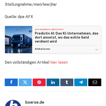
Stellungnahme./men/lew/jha/
Quelle: dpa-AFX
AKTIENMEDIA EMPFIEHLT
Predictiv AI: Das KI-Unternehmen, das
dort ansetzt, wo das echte Geld
verdient wird
→
Artikel lesen
Den vollständigen Artikel
hier lesen
Facebook
Twitter
Pinterest
LinkedIn
Tumblr
Telegram
E-
Mail
boerse.de