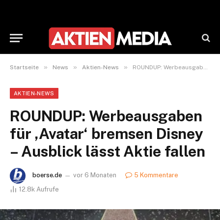
»
»
»
Startseite
News
Aktien-News
ROUNDUP: Werbeausgaben für ‚Avatar‘ bremsen Disney – Ausblick lässt Aktie fallen
AKTIEN-NEWS
ROUNDUP: Werbeausgaben
für ‚Avatar‘ bremsen Disney
– Ausblick lässt Aktie fallen
boerse.de
vor 6 Monaten
5 Kommentare
12.8k
Aufrufe