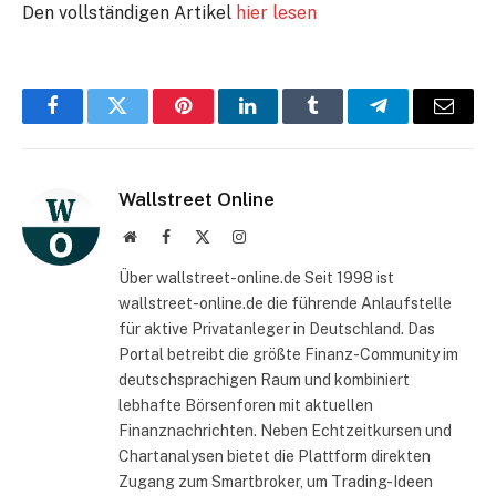
Den vollständigen Artikel
hier lesen
Facebook
Twitter
Pinterest
LinkedIn
Tumblr
Telegram
E-
Mail
Wallstreet Online
Website
Facebook
X
Instagram
(Twitter)
Über wallstreet-online.de Seit 1998 ist
wallstreet-online.de die führende Anlaufstelle
für aktive Privatanleger in Deutschland. Das
Portal betreibt die größte Finanz-Community im
deutschsprachigen Raum und kombiniert
lebhafte Börsenforen mit aktuellen
Finanznachrichten. Neben Echtzeitkursen und
Chartanalysen bietet die Plattform direkten
Zugang zum Smartbroker, um Trading-Ideen