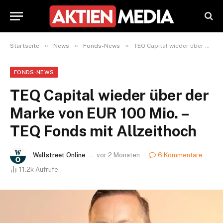
»
»
»
Startseite
News
Fonds-News
TEQ Capital wieder über der Marke von EUR 100 Mio. – TEQ Fonds mit Allzeithoch
FONDS-NEWS
TEQ Capital wieder über der
Marke von EUR 100 Mio. –
TEQ Fonds mit Allzeithoch
Wallstreet Online
vor 2 Monaten
6 Kommentare
11.2k
Aufrufe