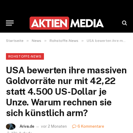
»
»
»
Startseite
News
Rohstoffe-News
USA bewerten ihre massiven Goldvorräte nur mit 42,22 statt 4.500 US-Dollar je Unze. Warum rechnen sie sich künstlich arm?
ROHSTOFFE-NEWS
USA bewerten ihre massiven
Goldvorräte nur mit 42,22
statt 4.500 US-Dollar je
Unze. Warum rechnen sie
sich künstlich arm?
Ariva.de
vor 2 Monaten
6 Kommentare