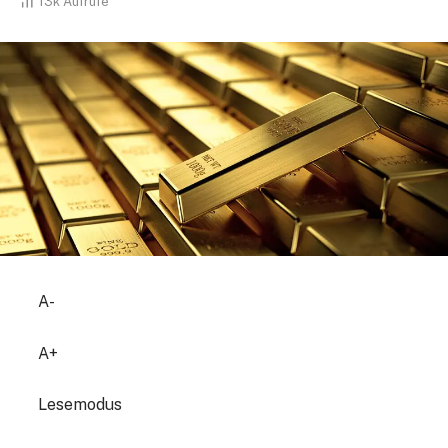
13k
Aufrufe
A-
A+
Lesemodus