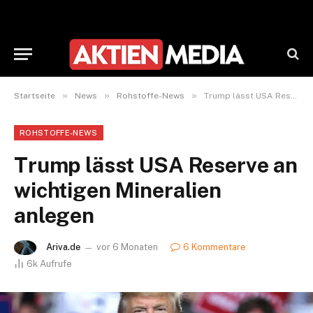
»
»
»
Startseite
News
Rohstoffe-News
Trump lässt USA Reserve an wichtigen Mineralien anlegen
ROHSTOFFE-NEWS
Trump lässt USA Reserve an
wichtigen Mineralien
anlegen
Ariva.de
vor 6 Monaten
6 Kommentare
6k
Aufrufe